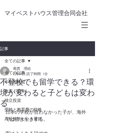
​マイベストハウス管理合同会社
記事
全ての記事
尾西 理絵
全ての記事
2月24日
読了時間: 1分
不登校でも留学できる？環
不動産投資
境が変わると子どもは変わ
教育・留学
積立投資
る
受験と教育費の戦略
日本の学校が合わなかった子が、海外
高校留学という選択
では生き生きする。